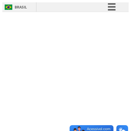
BRASIL
Simplifique!
Comunica BR
Participe
Acesso à informação
Legislação
Canais