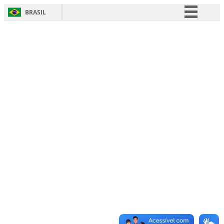
BRASIL
Simplifique!
Comunica BR
Participe
Acesso à informação
Legislação
Canais