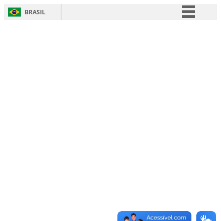
BRASIL
Simplifique!
Comunica BR
Participe
Acesso à informação
Legislação
Canais