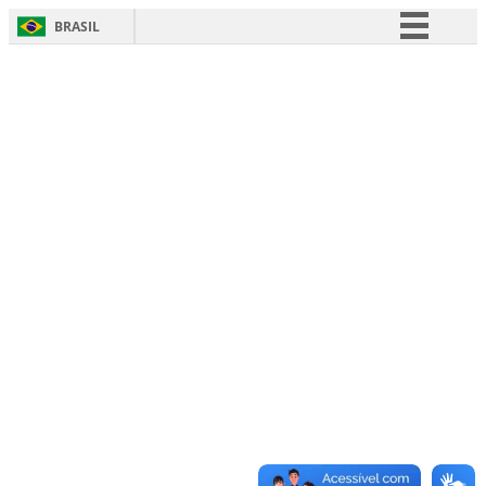
BRASIL
Simplifique!
Comunica BR
Participe
Acesso à informação
Legislação
Canais