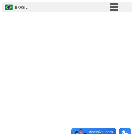
BRASIL
Simplifique!
Comunica BR
Participe
Acesso à informação
Legislação
Canais