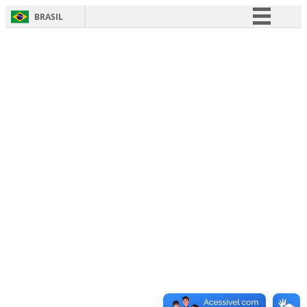
BRASIL
Simplifique!
Comunica BR
Participe
Acesso à informação
Legislação
Canais