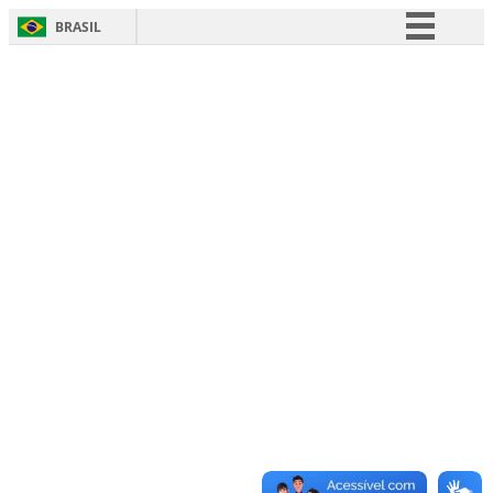
BRASIL
Simplifique!
Comunica BR
Participe
Acesso à informação
Legislação
Canais