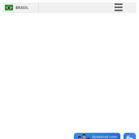
BRASIL
Simplifique!
Comunica BR
Participe
Acesso à informação
Legislação
Canais