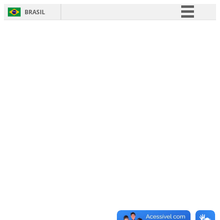
BRASIL
Simplifique!
Comunica BR
Participe
Acesso à informação
Legislação
Canais