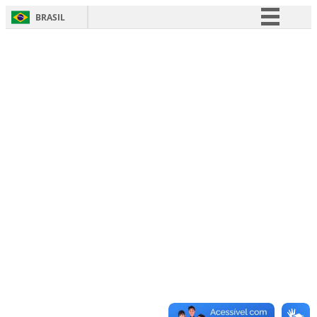
BRASIL
Simplifique!
Comunica BR
Participe
Acesso à informação
Legislação
Canais