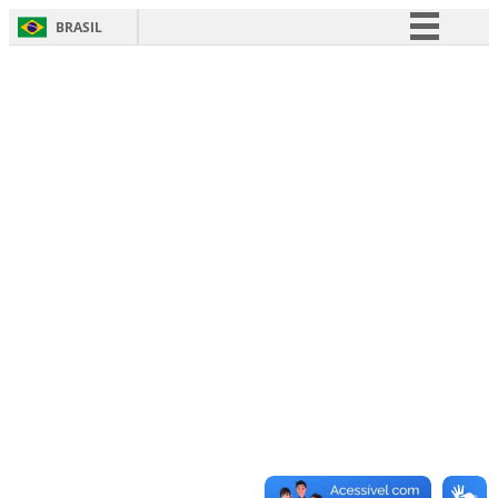
BRASIL
Simplifique!
Comunica BR
Participe
Acesso à informação
Legislação
Canais