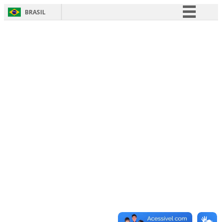
BRASIL
Simplifique!
Comunica BR
Participe
Acesso à informação
Legislação
Canais