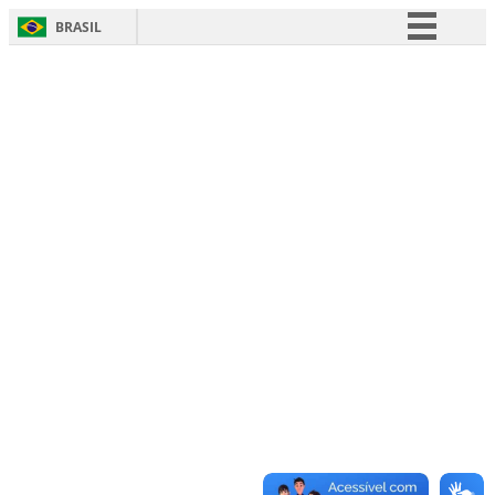
BRASIL
Simplifique!
Comunica BR
Participe
Acesso à informação
Legislação
Canais