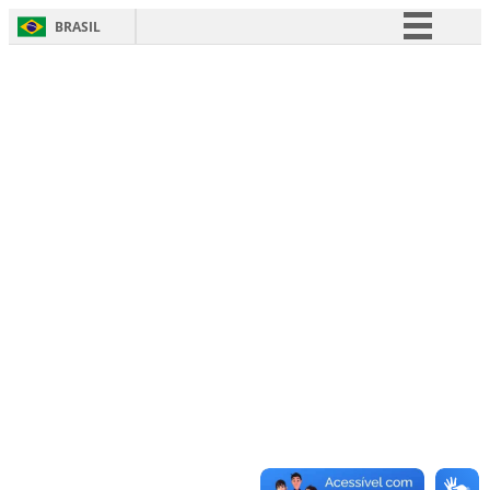
BRASIL
Simplifique!
Comunica BR
Participe
Acesso à informação
Legislação
Canais