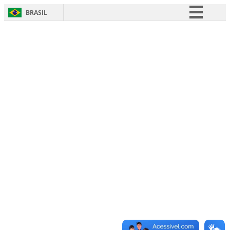
BRASIL
Simplifique!
Comunica BR
Participe
Acesso à informação
Legislação
Canais