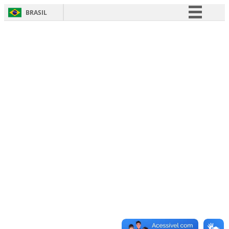
BRASIL
Simplifique!
Comunica BR
Participe
Acesso à informação
Legislação
Canais