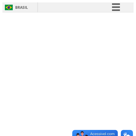
BRASIL
Simplifique!
Comunica BR
Participe
Acesso à informação
Legislação
Canais