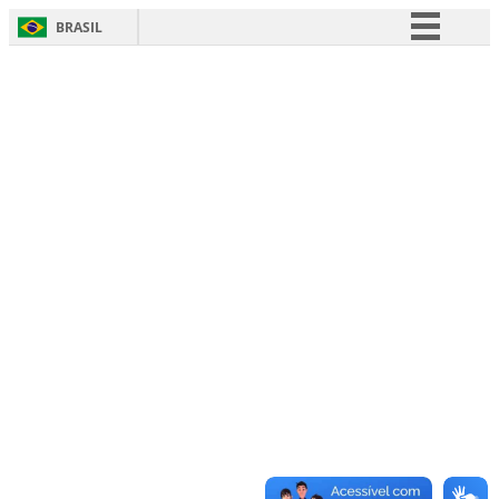
BRASIL
Simplifique!
Comunica BR
Participe
Acesso à informação
Legislação
Canais