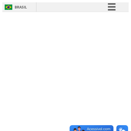
BRASIL
Simplifique!
Comunica BR
Participe
Acesso à informação
Legislação
Canais