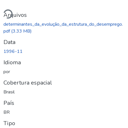
gando...
Arquivos
determinantes_da_evolução_da_estrutura_do_desemprego.
pdf
(3.33 MB)
Data
1996-11
Idioma
por
Cobertura espacial
Brasil
País
BR
Tipo