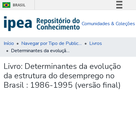
BRASIL
Simplifique!
Comunidades & Coleções
Comunica BR
Participe
Acesso à informação
Início
Navegar por Tipo de Publicação
Livros
Determinantes da evolução da estrutura do desemprego no Brasil : 1986-1995 (versão final)
Legislação
Canais
Livro:
Determinantes da evolução
da estrutura do desemprego no
Brasil : 1986-1995 (versão final)