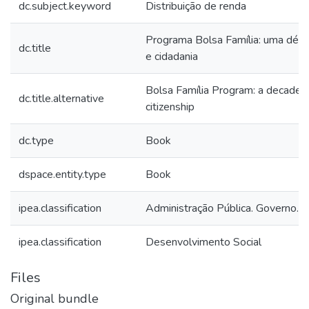
dc.subject.keyword
Distribuição de renda
Programa Bolsa Família: uma déca
dc.title
e cidadania
Bolsa Família Program: a decade o
dc.title.alternative
citizenship
dc.type
Book
dspace.entity.type
Book
ipea.classification
Administração Pública. Governo. 
ipea.classification
Desenvolvimento Social
Files
Original bundle