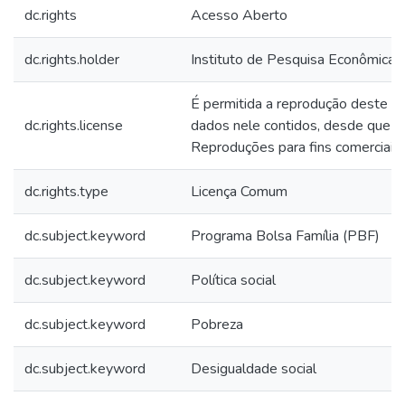
dc.rights
Acesso Aberto
dc.rights.holder
Instituto de Pesquisa Econômica A
É permitida a reprodução deste t
dc.rights.license
dados nele contidos, desde que ci
Reproduções para fins comerciais 
dc.rights.type
Licença Comum
dc.subject.keyword
Programa Bolsa Família (PBF)
dc.subject.keyword
Política social
dc.subject.keyword
Pobreza
dc.subject.keyword
Desigualdade social