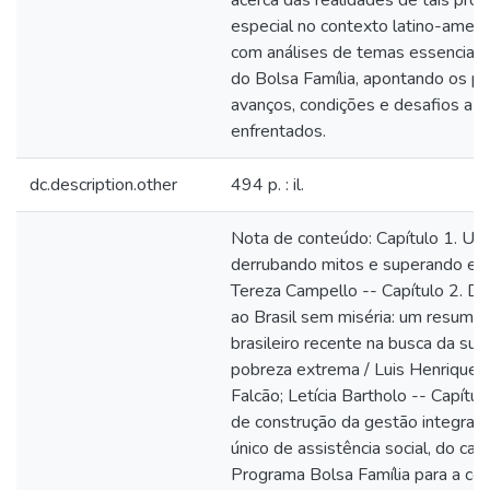
acerca das realidades de tais pro
especial no contexto latino-america
com análises de temas essenciais 
do Bolsa Família, apontando os pri
avanços, condições e desafios a 
enfrentados.
dc.description.other
494 p. : il.
Nota de conteúdo: Capítulo 1. U
derrubando mitos e superando exp
Tereza Campello -- Capítulo 2. Do
ao Brasil sem miséria: um resumo
brasileiro recente na busca da su
pobreza extrema / Luis Henrique P
Falcão; Letícia Bartholo -- Capítulo
de construção da gestão integrad
único de assistência social, do cad
Programa Bolsa Família para a co