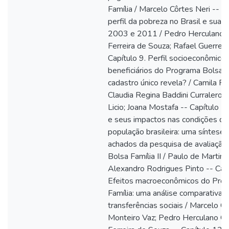
Família / Marcelo Côrtes Neri -- C
perfil da pobreza no Brasil e sua
2003 e 2011 / Pedro Herculano 
Ferreira de Souza; Rafael Guerreir
Capítulo 9. Perfil socioeconômico
beneficiários do Programa Bolsa F
cadastro único revela? / Camila F
Claudia Regina Baddini Curralero; E
Licio; Joana Mostafa -- Capítulo 1
e seus impactos nas condições de
população brasileira: uma síntese d
achados da pesquisa de avaliação
Bolsa Família II / Paulo de Martino
Alexandro Rodrigues Pinto -- Capí
Efeitos macroeconômicos do Pro
Família: uma análise comparativa 
transferências sociais / Marcelo Cô
Monteiro Vaz; Pedro Herculano G