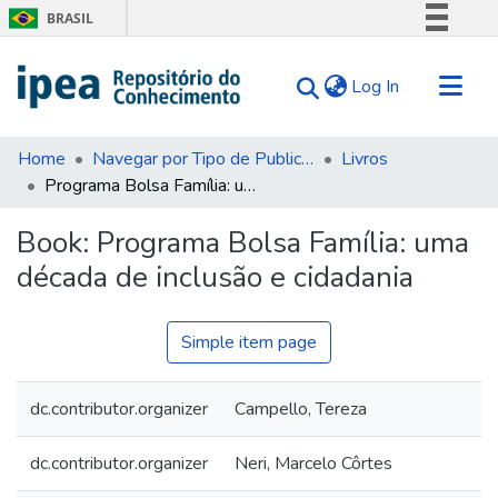
BRASIL
Simplifique!
(current)
Log In
Comunica BR
Participe
Communities & Collections
Acesso à informação
Home
Navegar por Tipo de Publicação
Livros
Programa Bolsa Família: uma década de inclusão e cidadania
Search for
Legislação
Canais
Statistics
Book:
Programa Bolsa Família: uma
Tips
década de inclusão e cidadania
About Us
Simple item page
dc.contributor.organizer
Campello, Tereza
dc.contributor.organizer
Neri, Marcelo Côrtes