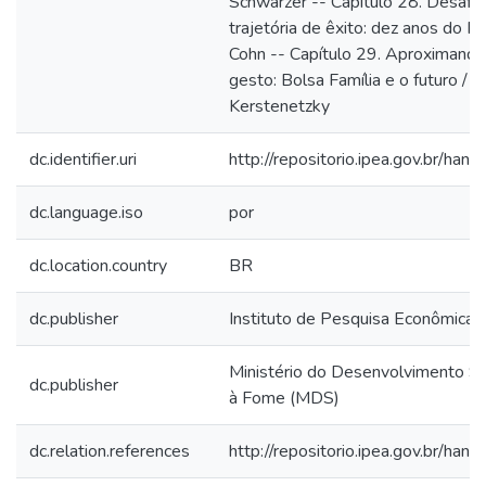
Schwarzer -- Capítulo 28. Desafi
trajetória de êxito: dez anos do P
Cohn -- Capítulo 29. Aproximando
gesto: Bolsa Família e o futuro / C
Kerstenetzky
dc.identifier.uri
http://repositorio.ipea.gov.br/ha
dc.language.iso
por
dc.location.country
BR
dc.publisher
Instituto de Pesquisa Econômica A
Ministério do Desenvolvimento S
dc.publisher
à Fome (MDS)
dc.relation.references
http://repositorio.ipea.gov.br/ha