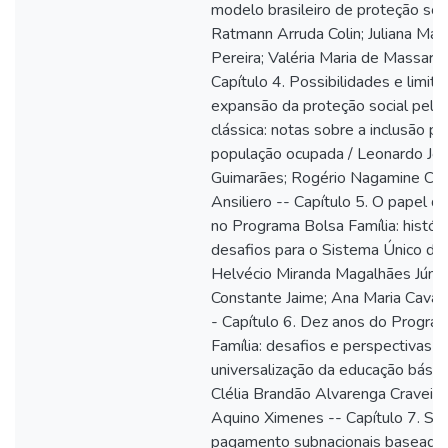
modelo brasileiro de proteção soci
Ratmann Arruda Colin; Juliana Mar
Pereira; Valéria Maria de Massaran
Capítulo 4. Possibilidades e limite
expansão da proteção social pela v
clássica: notas sobre a inclusão pr
população ocupada / Leonardo Jo
Guimarães; Rogério Nagamine Cost
Ansiliero -- Capítulo 5. O papel d
no Programa Bolsa Família: históri
desafios para o Sistema Único de
Helvécio Miranda Magalhães Júnior
Constante Jaime; Ana Maria Caval
- Capítulo 6. Dez anos do Progra
Família: desafios e perspectivas p
universalização da educação básica
Clélia Brandão Alvarenga Craveiro
Aquino Ximenes -- Capítulo 7. Si
pagamento subnacionais baseado