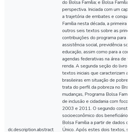
do Bolsa Família; e Bolsa Família 
perspectiva. Iniciada com um capít
a trajetória de embates e conquis
Família nesta década, a primeira 
outros seis textos sobre as princip
contribuições do programa para as 
assistência social, previdência soci
educação, assim como para a cons
agendas federativas na área de tr
renda. A segunda seção do livro 
textos iniciais que caracterizam as 
brasileiras em situação de pobreza
trata do perfil da pobreza no Brasi
mudanças, Programa Bolsa Famíli
de inclusão e cidadania com foco 
2003 e 2011. O segundo constrói 
socioeconômico dos beneficiários
Bolsa Família a partir de dados d
dc.description.abstract
Único. Após estes dois textos, s