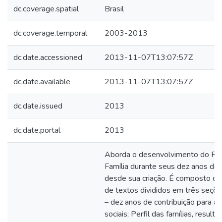
dc.coverage.spatial
Brasil
dc.coverage.temporal
2003-2013
dc.date.accessioned
2013-11-07T13:07:57Z
dc.date.available
2013-11-07T13:07:57Z
dc.date.issued
2013
dc.date.portal
2013
Aborda o desenvolvimento do Pr
Família durante seus dez anos de
desde sua criação. É composto d
de textos divididos em três seçõe
– dez anos de contribuição para as 
sociais; Perfil das famílias, resul