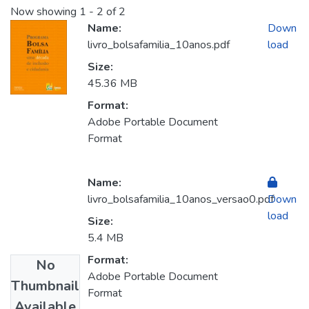
Now showing
1 - 2 of 2
Name:
Down
livro_bolsafamilia_10anos.pdf
load
Size:
45.36 MB
Format:
Adobe Portable Document
Format
Name:
livro_bolsafamilia_10anos_versao0.pdf
Down
load
Size:
5.4 MB
Format:
No
Adobe Portable Document
Thumbnail
Format
Available