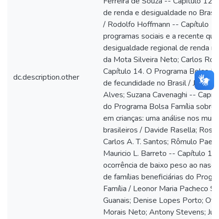
Ferreira de Souza -- Capítulo 12. 
de renda e desigualdade no Bras
/ Rodolfo Hoffmann -- Capítulo 1
programas sociais e a recente qu
desigualdade regional de renda no 
da Mota Silveira Neto; Carlos Rob
Capítulo 14. O Programa Bolsa Fam
dc.description.other
de fecundidade no Brasil / José Eu
Alves; Suzana Cavenaghi -- Capítu
do Programa Bolsa Família sobre 
em crianças: uma análise nos muni
brasileiros / Davide Rasella; Rosa
Carlos A. T. Santos; Rômulo Paes
Mauricio L. Barreto -- Capítulo 16
ocorrência de baixo peso ao nascer
de famílias beneficiárias do Prog
Família / Leonor Maria Pacheco Sa
Guanais; Denise Lopes Porto; Otal
Morais Neto; Antony Stevens; Jua