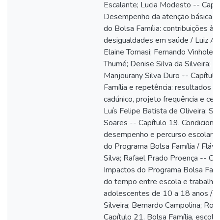
Escalante; Lucia Modesto -- Capít
Desempenho da atenção básica em
do Bolsa Família: contribuições à 
desigualdades em saúde / Luiz Aug
Elaine Tomasi; Fernando Vinholes S
Thumé; Denise Silva da Silveira; S
Manjourany Silva Duro -- Capítulo
Família e repetência: resultados a 
cadúnico, projeto frequência e cen
Luís Felipe Batista de Oliveira; Ser
Soares -- Capítulo 19. Condicional
desempenho e percurso escolar de
do Programa Bolsa Família / Flávio
Silva; Rafael Prado Proença -- Cap
Impactos do Programa Bolsa Famíl
do tempo entre escola e trabalho 
adolescentes de 10 a 18 anos / F
Silveira; Bernardo Campolina; Ros
Capítulo 21. Bolsa Família, escolh