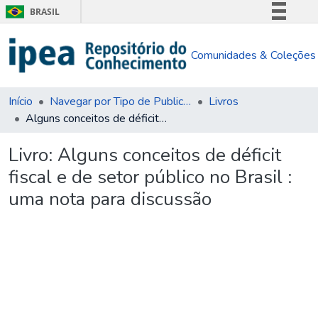
BRASIL
Simplifique!
Comunidades & Coleções
Comunica BR
Participe
Acesso à informação
Início
Navegar por Tipo de Publicação
Livros
Alguns conceitos de déficit fiscal e de setor público no Brasil : uma nota para discussão
Legislação
Canais
Livro:
Alguns conceitos de déficit
fiscal e de setor público no Brasil :
uma nota para discussão