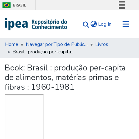
BRASIL
Simplifique!
(current)
Log In
Comunica BR
Participe
Communities & Collections
Acesso à informação
Home
Navegar por Tipo de Publicação
Livros
Brasil : produção per-capita de alimentos, matérias primas e fibras : 1960-1981
Search for
Legislação
Canais
Statistics
Book:
Brasil : produção per-capita
Tips
de alimentos, matérias primas e
About Us
fibras : 1960-1981