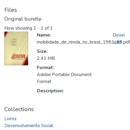
Files
Original bundle
Now showing
1 - 1 of 1
Name:
Down
mobilidade_de_renda_no_brasil_1981_89.pdf
load
Size:
2.41 MB
Format:
Adobe Portable Document
Format
Description:
Collections
Livros
Desenvolvimento Social