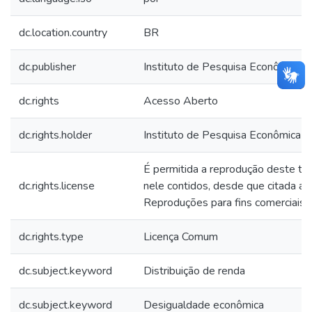
dc.location.country
BR
dc.publisher
Instituto de Pesquisa Econômica Ap
dc.rights
Acesso Aberto
dc.rights.holder
Instituto de Pesquisa Econômica Ap
É permitida a reprodução deste te
dc.rights.license
nele contidos, desde que citada a f
Reproduções para fins comerciais s
dc.rights.type
Licença Comum
dc.subject.keyword
Distribuição de renda
dc.subject.keyword
Desigualdade econômica