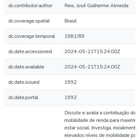
dc.contributor.author
Reis, José Guilherme Almeida
dc.coverage.spatial
Brasil
dc.coverage.temporal
1981/89
dc.date.accessioned
2024-05-21T15:24:00Z
dc.date.available
2024-05-21T15:24:00Z
dc.date.issued
1992
dc.date.portal
1992
Discute e avalia a contribuição do
mobilidade de renda para maximiz
estar social. Investiga, inicialmen
elevados níveis de mobilidade po