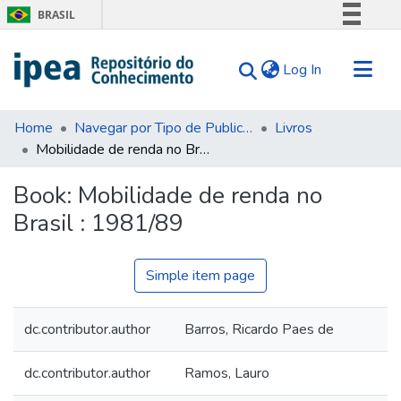
BRASIL
Simplifique!
(current)
Log In
Comunica BR
Participe
Communities & Collections
Acesso à informação
Home
Navegar por Tipo de Publicação
Livros
Mobilidade de renda no Brasil : 1981/89
Search for
Legislação
Canais
Statistics
Book:
Mobilidade de renda no
Tips
Brasil : 1981/89
About Us
Simple item page
dc.contributor.author
Barros, Ricardo Paes de
dc.contributor.author
Ramos, Lauro