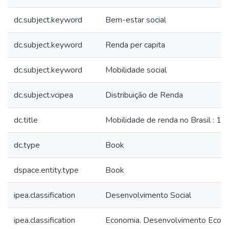
dc.subject.keyword
Bem-estar social
dc.subject.keyword
Renda per capita
dc.subject.keyword
Mobilidade social
dc.subject.vcipea
Distribuição de Renda
dc.title
Mobilidade de renda no Brasil : 1
dc.type
Book
dspace.entity.type
Book
ipea.classification
Desenvolvimento Social
ipea.classification
Economia. Desenvolvimento Econ