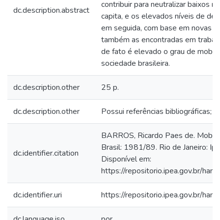
contribuir para neutralizar baixos n
dc.description.abstract
capita, e os elevados níveis de des
em seguida, com base em novas ev
também as encontradas em trabalh
de fato é elevado o grau de mobil
sociedade brasileira.
dc.description.other
25 p.
dc.description.other
Possui referências bibliográficas;
BARROS, Ricardo Paes de. Mobili
Brasil: 1981/89. Rio de Janeiro: Ipe
dc.identifier.citation
Disponível em:
https://repositorio.ipea.gov.br/h
dc.identifier.uri
https://repositorio.ipea.gov.br/h
dc.language.iso
por