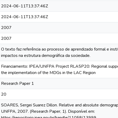
2024-06-11T13:37:46Z
2024-06-11T13:37:46Z
2007
2007
O texto faz referência ao processo de aprendizado formal e insti
impactos na estrutura demográfica da sociedade.
Financiamento: IPEA/UNFPA Project RLA5P20: Regional suppor
the implementation of the MDGs in the LAC Region
Research Paper 1
20
SOARES, Sergei Suarez Dillon. Relative and absolute demographic
UNFPA, 2007. (Research Paper, 1). Disponível em:
https://repositorio.ipea.gov.br/handle/11058/13999