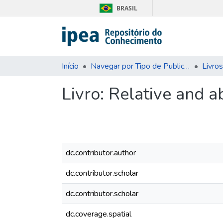
BRASIL
Início
Navegar por Tipo de Publicação
Livros
Livro:
Relative and a
dc.contributor.author
dc.contributor.scholar
dc.contributor.scholar
dc.coverage.spatial