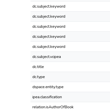
dc.subject.keyword
dc.subject.keyword
dc.subject.keyword
dc.subject.keyword
dc.subject.keyword
dc.subject.vcipea
dc.title
dc.type
dspace.entity.type
ipea.classification
relation.isAuthorOfBook