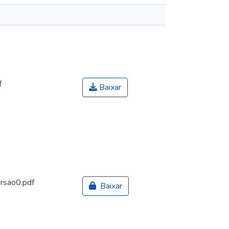
f
Baixar
rsao0.pdf
Baixar