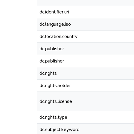
dc.identifier.uri
dc.language.iso
dc.location.country
dc.publisher
dc.publisher
dc.rights
dc.rights.holder
dc.rights.license
dc.rights.type
dc.subject.keyword