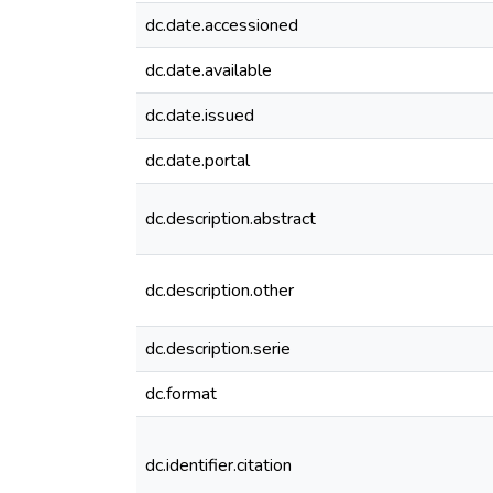
dc.date.accessioned
dc.date.available
dc.date.issued
dc.date.portal
dc.description.abstract
dc.description.other
dc.description.serie
dc.format
dc.identifier.citation