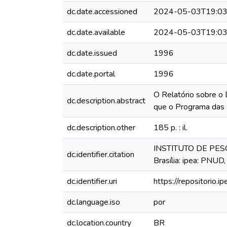
dc.date.accessioned
2024-05-03T19:03
dc.date.available
2024-05-03T19:03
dc.date.issued
1996
dc.date.portal
1996
O Relatório sobre o 
dc.description.abstract
que o Programa das
dc.description.other
185 p. : il.
INSTITUTO DE PESQ
dc.identifier.citation
Brasília: ipea: PNUD
dc.identifier.uri
https://repositorio.
dc.language.iso
por
dc.location.country
BR