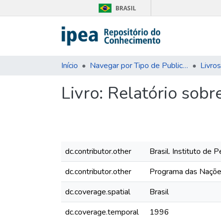
BRASIL
Início
Navegar por Tipo de Publicação
Livros
Livro:
Relatório sobr
dc.contributor.other
Brasil. Instituto de
dc.contributor.other
Programa das Naçõe
dc.coverage.spatial
Brasil
dc.coverage.temporal
1996