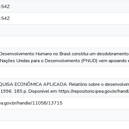
:54Z
:54Z
Desenvolvimento Humano no Brasil constitui um desdobramento, pa
 Nações Unidas para o Desenvolvimento (PNUD) vem apoiando 
UISA ECONÔMICA APLICADA. Relatório sobre o desenvolvime
, 1996. 185 p. Disponível em: https://repositorio.ipea.gov.br/h
ipea.gov.br/handle/11058/13715