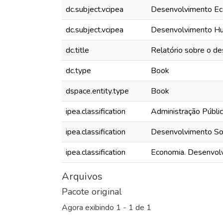
dc.subject.vcipea
Desenvolvimento E
dc.subject.vcipea
Desenvolvimento H
dc.title
Relatório sobre o d
dc.type
Book
dspace.entity.type
Book
ipea.classification
Administração Públi
ipea.classification
Desenvolvimento So
ipea.classification
Economia. Desenvol
Arquivos
Pacote original
Agora exibindo
1 - 1 de 1