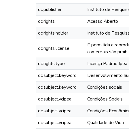
dc.publisher
Instituto de Pesquis
dc.rights
Acesso Aberto
dc.rights.holder
Instituto de Pesquis
É permitida a reprod
dc.rights.license
comerciais são proibi
dc.rights.type
Licença Padrão Ipea
dc.subject.keyword
Desenvolvimento h
dc.subject.keyword
Condições sociais
dc.subject.vcipea
Condições Sociais
dc.subject.vcipea
Condições Econômic
dc.subject.vcipea
Qualidade de Vida