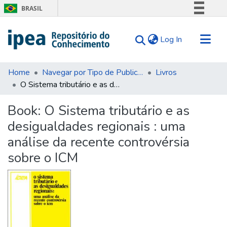
BRASIL
Simplifique!
(current)
Log In
Comunica BR
Participe
Communities & Collections
Acesso à informação
Home
Navegar por Tipo de Publicação
Livros
O Sistema tributário e as desigualdades regionais : uma análise da recente controvérsia sobre o ICM
Search for
Legislação
Canais
Statistics
Book:
O Sistema tributário e as
Tips
desigualdades regionais : uma
About Us
análise da recente controvérsia
sobre o ICM