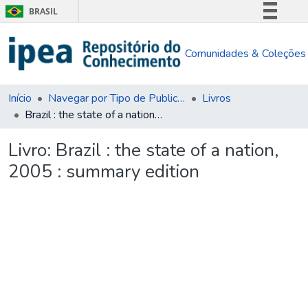
BRASIL
Simplifique!
Comunidades & Coleções
Comunica BR
Participe
Acesso à informação
Início
Navegar por Tipo de Publicação
Livros
Brazil : the state of a nation, 2005 : summary edition
Legislação
Canais
Livro:
Brazil : the state of a nation,
2005 : summary edition