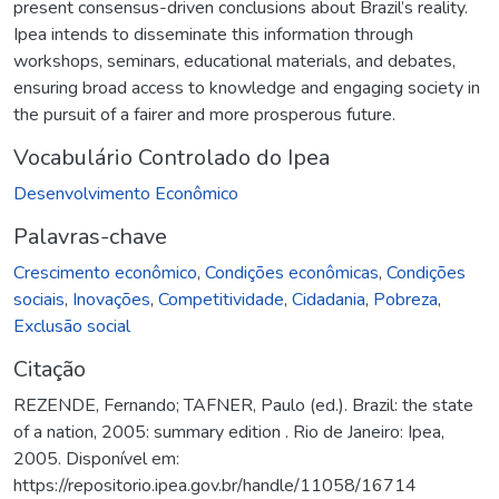
present consensus-driven conclusions about Brazil’s reality.
Ipea intends to disseminate this information through
workshops, seminars, educational materials, and debates,
ensuring broad access to knowledge and engaging society in
the pursuit of a fairer and more prosperous future.
Vocabulário Controlado do Ipea
Desenvolvimento Econômico
Palavras-chave
Crescimento econômico
,
Condições econômicas
,
Condições
sociais
,
Inovações
,
Competitividade
,
Cidadania
,
Pobreza
,
Exclusão social
Citação
REZENDE, Fernando; TAFNER, Paulo (ed.). Brazil: the state
of a nation, 2005: summary edition . Rio de Janeiro: Ipea,
2005. Disponível em:
https://repositorio.ipea.gov.br/handle/11058/16714