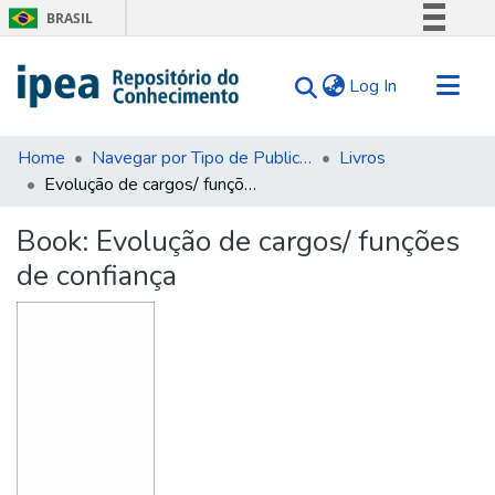
BRASIL
Simplifique!
(current)
Log In
Comunica BR
Participe
Communities & Collections
Acesso à informação
Home
Navegar por Tipo de Publicação
Livros
Evolução de cargos/ funções de confiança
Search for
Legislação
Canais
Statistics
Book:
Evolução de cargos/ funções
Tips
de confiança
About Us