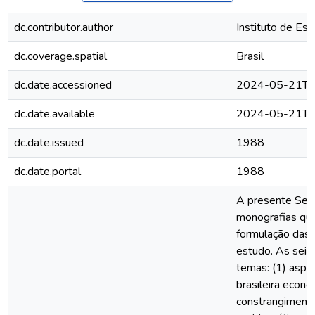
dc.contributor.author
Instituto de Est
dc.coverage.spatial
Brasil
dc.date.accessioned
2024-05-21T1
dc.date.available
2024-05-21T1
dc.date.issued
1988
dc.date.portal
1988
A presente Seç
monografias que
formulação das
estudo. As seis
temas: (1) aspe
brasileira econ
constrangimento