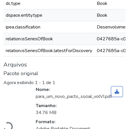
dc.type
Book
dspace.entity.type
Book
ipea.classification
Desenvolviment
relation.isSeriesOfBook
0427685a-c09
relation.isSeriesOfBook.latestForDiscovery
0427685a-c09
Arquivos
Pacote original
Agora exibindo
1 - 1 de 1
Nome:
para_um_novo_pacto_social_volVI.pdf
Tamanho:
Carregando...
34.76 MB
Formato:
Adobe Portable Document