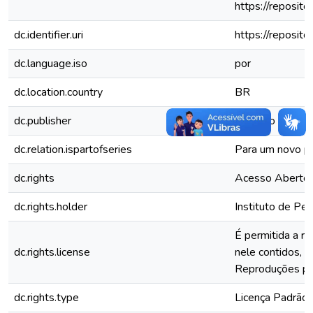
https://reposit
dc.identifier.uri
https://reposit
dc.language.iso
por
dc.location.country
BR
dc.publisher
Instituto de Est
dc.relation.ispartofseries
Para um novo pa
dc.rights
Acesso Aberto
dc.rights.holder
Instituto de Pe
É permitida a r
dc.rights.license
nele contidos, d
Reproduções par
dc.rights.type
Licença Padrão 