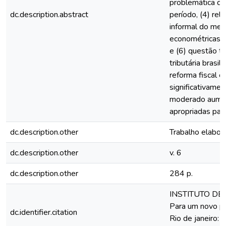
problemática da
dc.description.abstract
período, (4) rel
informal do merc
econométricas e
e (6) questão tr
tributária brasi
reforma fiscal e
significativamen
moderado aumen
apropriadas par
dc.description.other
Trabalho elabor
dc.description.other
v. 6
dc.description.other
284 p.
INSTITUTO DE 
Para um novo pac
dc.identifier.citation
Rio de janeiro: 