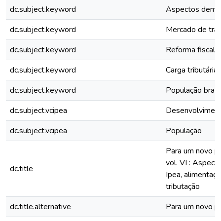
dc.subject.keyword
Aspectos demog
dc.subject.keyword
Mercado de tra
dc.subject.keyword
Reforma fiscal
dc.subject.keyword
Carga tributária
dc.subject.keyword
População brasil
dc.subject.vcipea
Desenvolviment
dc.subject.vcipea
População
Para um novo pac
vol. VI : Aspec
dc.title
Ipea, alimentaç
tributação
dc.title.alternative
Para um novo pa