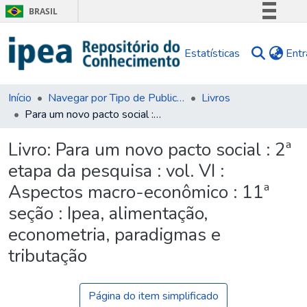
BRASIL
Simplifique!
Estatísticas
Entr
Comunica BR
Participe
Acesso à informação
Início
Navegar por Tipo de Publicação
Livros
Para um novo pacto social : 2ª etapa da pesquisa : vol. VI : Aspectos macro-econômico : 11ª seção : Ipea, alimentação, econometria, paradigmas e tributação
Legislação
Canais
Livro:
Para um novo pacto social : 2ª
etapa da pesquisa : vol. VI :
Aspectos macro-econômico : 11ª
seção : Ipea, alimentação,
econometria, paradigmas e
tributação
Página do item simplificado