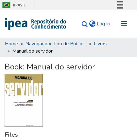
BRASIL
Simplifique!
(current)
Log In
Comunica BR
Participe
Communities & Collections
Acesso à informação
Home
Navegar por Tipo de Publicação
Livros
Manual do servidor
Search for
Legislação
Canais
Statistics
Book:
Manual do servidor
Tips
About Us
Files