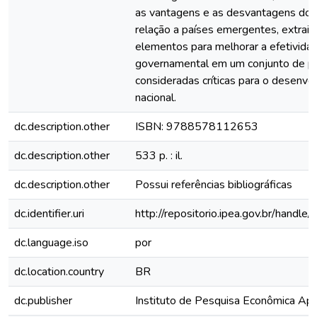
as vantagens e as desvantagens do 
relação a países emergentes, extrai
elementos para melhorar a efetivida
governamental em um conjunto de pol
consideradas críticas para o desenvo
nacional.
dc.description.other
ISBN: 9788578112653
dc.description.other
533 p. : il.
dc.description.other
Possui referências bibliográficas
dc.identifier.uri
http://repositorio.ipea.gov.br/hand
dc.language.iso
por
dc.location.country
BR
dc.publisher
Instituto de Pesquisa Econômica Apli