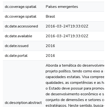
dc.coverage.spatial
Países emergentes
dc.coverage.spatial
Brasil
dc.date.accessioned
2016-03-24T19:33:02Z
dc.date.available
2016-03-24T19:33:02Z
dc.date.issued
2016
dc.date.portal
2016
Aborda a temática do desenvolvime
projeto político, tendo como eixo a 
capacidades estatais. Visa compreen
qualidades, as competências e as ha
o Estado deve possuir para promove
de desenvolvimento econômico e so
conjunto de dimensões e setores co
dc.description.abstract
estratégicos. Neste sentido, busca-s