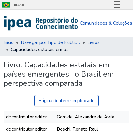
BRASIL
Simplifique!
Comunidades & Coleções
Comunica BR
Participe
Acesso à informação
Início
Navegar por Tipo de Publicação
Livros
Capacidades estatais em países emergentes : o Brasil em perspectiva comparada
Legislação
Canais
Livro:
Capacidades estatais em
países emergentes : o Brasil em
perspectiva comparada
Página do item simplificado
dc.contributor.editor
Gomide, Alexandre de Ávila
dc.contributor.editor
Boschi, Renato Raul