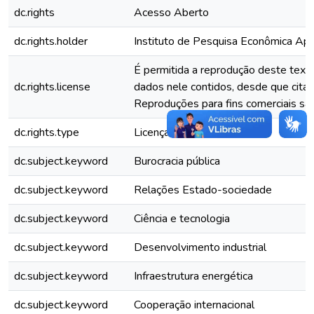
dc.rights
Acesso Aberto
dc.rights.holder
Instituto de Pesquisa Econômica Apli
É permitida a reprodução deste text
dc.rights.license
dados nele contidos, desde que citad
Reproduções para fins comerciais são
dc.rights.type
Licença Comum
dc.subject.keyword
Burocracia pública
dc.subject.keyword
Relações Estado-sociedade
dc.subject.keyword
Ciência e tecnologia
dc.subject.keyword
Desenvolvimento industrial
dc.subject.keyword
Infraestrutura energética
dc.subject.keyword
Cooperação internacional