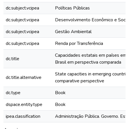
dc.subject.vcipea
Políticas Públicas
dc.subject.vcipea
Desenvolvimento Econômico e Socia
dc.subject.vcipea
Gestão Ambiental
dc.subject.vcipea
Renda por Transferência
Capacidades estatais em países eme
dc.title
Brasil em perspectiva comparada
State capacities in emerging countries 
dc.title.alternative
comparative perspective
dc.type
Book
dspace.entity.type
Book
ipea.classification
Administração Pública. Governo. Est