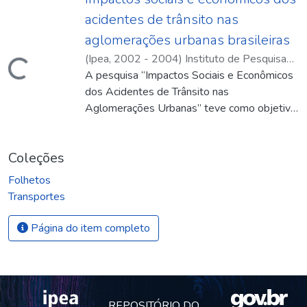
acidentes de trânsito nas
aglomerações urbanas brasileiras
(
Ipea
,
2002 - 2004
)
Instituto de Pesquisa
egando...
Econômica Aplicada
A pesquisa “Impactos Sociais e Econômicos
;
Associação Nacional de
Transportes Públicos
dos Acidentes de Trânsito nas
Aglomerações Urbanas” teve como objetivo
identificar e mensurar os custos provocados
pelos acidentes de trânsito nas
Coleções
aglomerações urbanas brasileiras, visando
fornecer subsídios para a elaboração e
Folhetos
avaliação de políticas públicas. A pesquisa
Transportes
enfocou os acidentes ocorridos em área
urbana, envolvendo veículos (colisões,
Página do item completo
atropelamentos, etc.) e os acidentes sem
envolvimento de veículos (quedas de
pedestres nas calçadas e vias públicas).
REPOSITÓRIO DO