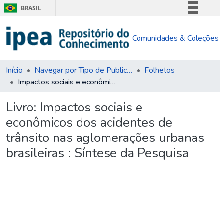
BRASIL
Simplifique!
Comunidades & Coleções
Comunica BR
Participe
Acesso à informação
Início
Navegar por Tipo de Publicação
Folhetos
Impactos sociais e econômicos dos acidentes de trânsito nas aglomerações urbanas brasileiras : Síntese da Pesquisa
Legislação
Canais
Livro:
Impactos sociais e
econômicos dos acidentes de
trânsito nas aglomerações urbanas
brasileiras : Síntese da Pesquisa