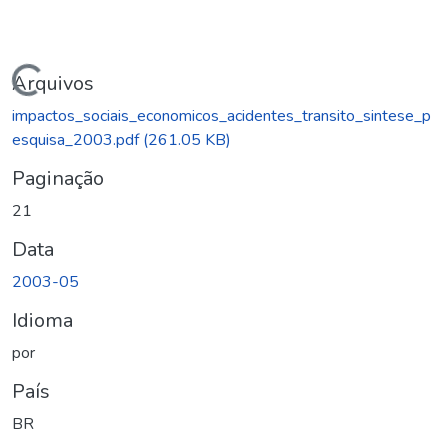
egando...
Arquivos
impactos_sociais_economicos_acidentes_transito_sintese_p
esquisa_2003.pdf
(261.05 KB)
Paginação
21
Data
2003-05
Idioma
por
País
BR