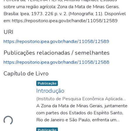
sobre uma região agrícola: Zona da Mata de Minas Gerais.
Brasília: Ipea, 1973. 226 p. v. 2. (Monografia; 11). Disponível
em: https://repositorio.ipea.gov.br/handle/11058/12589
URI
https://repositorio.ipea.gov.br/handle/11058/12589
Publicações relacionadas / semelhantes
https://repositorio.ipea.gov.br/handle/11058/12588
Capítulo de Livro
Item type:
,
Publicação
Introdução
(
Instituto de Pesquisa Econômica Aplicada
(Ipea)
A Zona da Mata de Minas Gerais, juntamente
,
1973
)
Patrick, George F.
ando...
com partes dos Estados do Espírito Santo,
Rio de Janeiro e São Paulo, enfrenta um
crescimento econômico retardado, mesmo
Item type:
,
Publicação