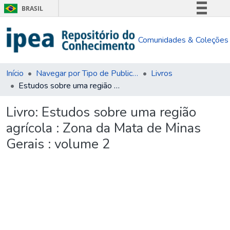
BRASIL
Simplifique!
Comunidades & Coleções
Comunica BR
Participe
Acesso à informação
Início
Navegar por Tipo de Publicação
Livros
Estudos sobre uma região agrícola : Zona da Mata de Minas Gerais : volume 2
Legislação
Canais
Livro:
Estudos sobre uma região
agrícola : Zona da Mata de Minas
Gerais : volume 2