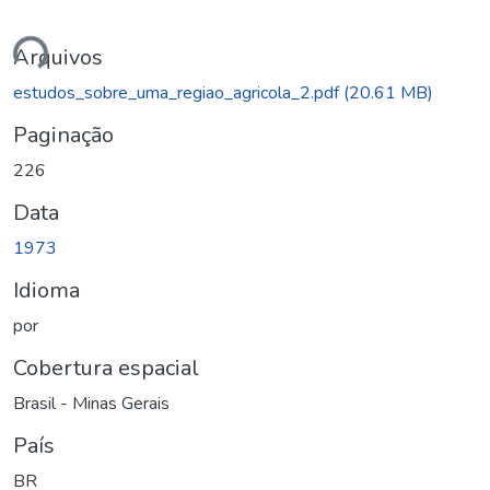
ando...
Arquivos
estudos_sobre_uma_regiao_agricola_2.pdf
(20.61 MB)
Paginação
226
Data
1973
Idioma
por
Cobertura espacial
Brasil - Minas Gerais
País
BR