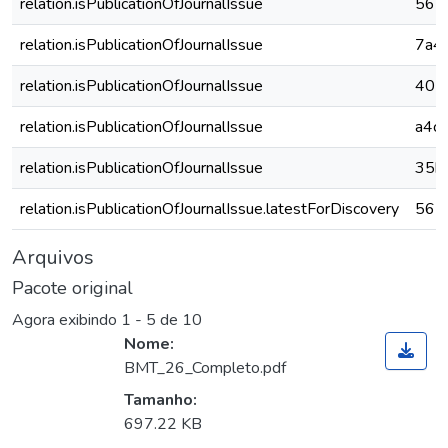
relation.isPublicationOfJournalIssue
562
relation.isPublicationOfJournalIssue
7a4
relation.isPublicationOfJournalIssue
405
relation.isPublicationOfJournalIssue
a4c
relation.isPublicationOfJournalIssue
35b
relation.isPublicationOfJournalIssue.latestForDiscovery
562
Arquivos
Pacote original
Agora exibindo
1 - 5 de 10
Nome:
BMT_26_Completo.pdf
Tamanho:
697.22 KB