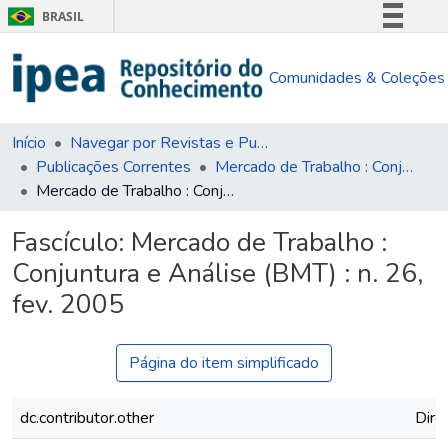
BRASIL
Simplifique!
Comunidades & Coleções
Comunica BR
Participe
Acesso à informação
Início
Navegar por Revistas e Publicações Seriadas
Publicações Correntes
Mercado de Trabalho : Conjuntura e Análise (BMT)
Legislação
Mercado de Trabalho : Conjuntura e Análise (BMT) : n. 26, fev. 2005
Canais
Fascículo:
Mercado de Trabalho :
Conjuntura e Análise (BMT) : n. 26,
fev. 2005
Página do item simplificado
dc.contributor.other
Dire