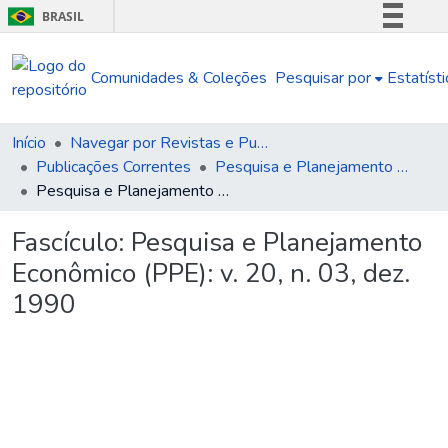
BRASIL
Simplifique!
Comunidades & Coleções
Pesquisar por
Estatísti
Comunica BR
Participe
Acesso à informação
Início
Navegar por Revistas e Publicações Seriadas
Publicações Correntes
Pesquisa e Planejamento Econômico (PPE)
Legislação
Pesquisa e Planejamento Econômico (PPE): v. 20, n. 03, dez. 1990
Canais
Fascículo:
Pesquisa e Planejamento
Econômico (PPE): v. 20, n. 03, dez.
1990