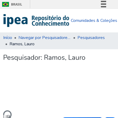
BRASIL
Simplifique!
Comunidades & Coleções
Comunica BR
Participe
Acesso à informação
Início
Navegar por Pesquisadores e Unidades Organizacionais
Pesquisadores
Ramos, Lauro
Legislação
Canais
Pesquisador:
Ramos, Lauro
ndo...
URI