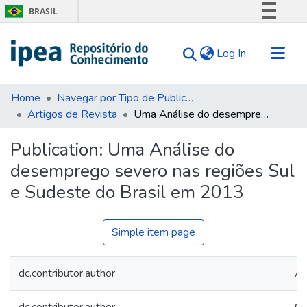
BRASIL
Simplifique!
(current)
Log In
Comunica BR
Participe
Communities & Collections
Acesso à informação
Home
Navegar por Tipo de Publicação
Artigos de Revista
Uma Análise do desemprego severo nas regiões Sul e Sudeste do Brasil em 2013
Search for
Legislação
Canais
Statistics
Publication:
Uma Análise do
Tips
desemprego severo nas regiões Sul
About Us
e Sudeste do Brasil em 2013
Simple item page
dc.contributor.author
Ar