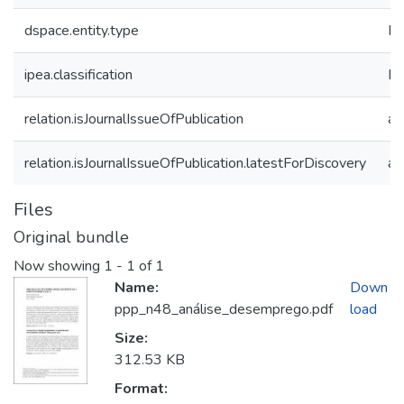
dspace.entity.type
Pu
ipea.classification
Em
relation.isJournalIssueOfPublication
a
relation.isJournalIssueOfPublication.latestForDiscovery
a
Files
Original bundle
Now showing
1 - 1 of 1
Name:
Down
ppp_n48_análise_desemprego.pdf
load
Size:
312.53 KB
Format: