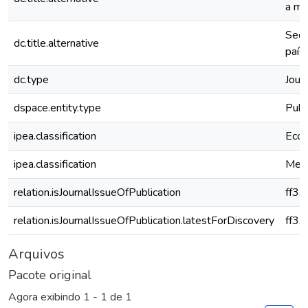
a ma
Sect
dc.title.alternative
país
dc.type
Journ
dspace.entity.type
Publ
ipea.classification
Econ
ipea.classification
Meio
relation.isJournalIssueOfPublication
ff3
relation.isJournalIssueOfPublication.latestForDiscovery
ff3
Arquivos
Pacote original
Agora exibindo
1 - 1 de 1