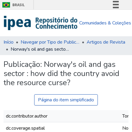
BRASIL
Simplifique!
Comunidades & Coleções
Comunica BR
Participe
Acesso à informação
Início
Navegar por Tipo de Publicação
Artigos de Revista
Norway's oil and gas sector : how did the country avoid the resource curse?
Legislação
Canais
Publicação:
Norway's oil and gas
sector : how did the country avoid
the resource curse?
Página do item simplificado
dc.contributor.author
Torr
dc.coverage.spatial
Nor