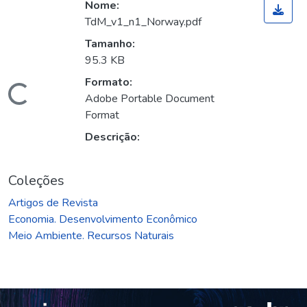
Nome:
TdM_v1_n1_Norway.pdf
Tamanho:
95.3 KB
Formato:
ando...
Adobe Portable Document
Format
Descrição:
Coleções
Artigos de Revista
Economia. Desenvolvimento Econômico
Meio Ambiente. Recursos Naturais