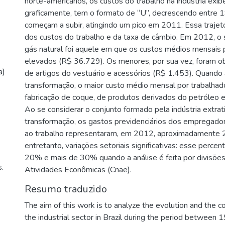
norte-americanos, os custos do trabalho na indústria exib
graficamente, tem o formato de “U”, decrescendo entre 
começam a subir, atingindo um pico em 2011. Essa trajet
dos custos do trabalho e da taxa de câmbio. Em 2012, o 
gás natural foi aquele em que os custos médios mensais 
elevados (R$ 36.729). Os menores, por sua vez, foram o
a)
de artigos do vestuário e acessórios (R$ 1.453). Quando a 
transformação, o maior custo médio mensal por trabalhad
fabricação de coque, de produtos derivados do petróleo 
Ao se considerar o conjunto formado pela indústria extrati
transformação, os gastos previdenciários dos empregador
ao trabalho representaram, em 2012, aproximadamente 2
entretanto, variações setoriais significativas: esse perce
20% e mais de 30% quando a análise é feita por divisões
.
Atividades Econômicas (Cnae).
Resumo traduzido
The aim of this work is to analyze the evolution and the c
the industrial sector in Brazil during the period between