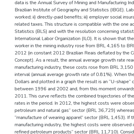
data is the Annual Survey of Mining and Manufacturing Ind
Brazilian Institute of Geography and Statistics (IBGE). Lab
worked; ii) directly-paid benefits; iii) employer social ins
related taxes. This structure is compatible with the one 
Statistics (BLS) and with the resolution concerning statis
International Labor Organization (ILO). It is shown that t
worker in the mining industry rose from BRL 4,165 to 
2012 (in constant 2012 Brazilian Reais deflated by the 
Concept). As a result, the annual average growth rate rea
manufacturing industry, these costs rose from BRL 3,15
interval (annual average growth rate of 0.81%). When th
Dollars and plotted in a graph the result is an “U-shape” 
between 1996 and 2002 and, from this moment onwards, 
2011. This curve reflects the combined trajectories of th
rates in the period. In 2012, the highest costs were obser
petroleum and natural gas” sector (BRL 36,729) whereas
“manufacture of wearing apparel” sector (BRL 1,453). If th
manufacturing industry, the highest costs were observed 
refined petroleum products” sector (BRL 11,710). Consid