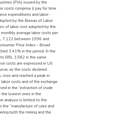
ustries (PIA) issued by the
or costs comprise i) pay for time
urance expenditures and labor-
adopted by the Bureau of Labor
tics of labor cost adopted by the
he monthly average labor costs per
BRL 7,122 between 1996 and
Consumer Price Index – Broad
ched 3.41% in the period. In the
0 to BRL 3,582 in the same
ese costs are expressed in US
curve, as the costs declined
rose and reached a peak in
e labor costs and of the exchange
ved in the “extraction of crude
 the lowest ones in the
e analysis is limited to the
in the “manufacture of coke and
ering both the mining and the