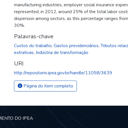
manufacturing industries, employer social insurance expen
represented, in 2012, around 25% of the total labor costs.
dispersion among sectors, as this percentage ranges fro
30%.
Palavras-chave
Custos do trabalho
,
Gastos previdenciários
,
Tributos rela
extrativas
,
Indústria de transformação
URI
http://repositorio.ipea.gov.br/handle/11058/3639
Página do item completo
MENTO DO IPEA