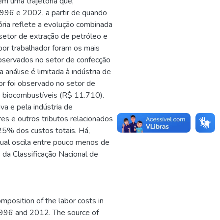
em uma trajetória que,
1996 e 2002, a partir de quando
ória reflete a evolução combinada
setor de extração de petróleo e
por trabalhador foram os mais
bservados no setor de confecção
análise é limitada à indústria de
or foi observado no setor de
e biocombustíveis (R$ 11.710).
va e pela indústria de
es e outros tributos relacionados
5% dos custos totais. Há,
ntual oscila entre pouco menos de
 da Classificação Nacional de
omposition of the labor costs in
 1996 and 2012. The source of