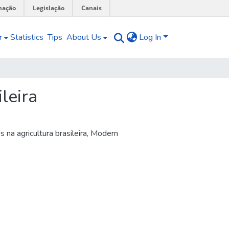
mação
Legislação
Canais
r
Statistics
Tips
About Us
Log In
leira
na agricultura brasileira
,
Modern