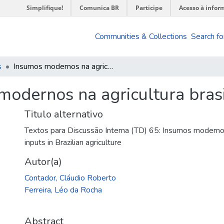
Simplifique!
Comunica BR
Participe
Acesso à infor
Communities & Collections
Search fo
s
Insumos modernos na agricultura brasileira
modernos na agricultura brasi
Titulo alternativo
Textos para Discussão Interna (TD) 65: Insumos modernos 
inputs in Brazilian agriculture
Autor(a)
Contador, Cláudio Roberto
Ferreira, Léo da Rocha
Abstract