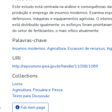
Este estudo está centrada na análise e consequências da
produção e emprego de insumos modernos. Examina especi
defensivos, máquinas e equipamentos agrícolas. O intere
está distribuído igualmente: os esforços foram prioritaria
do setor de fertilizantes, o mais crítico atualmente.
Palavras-chave
Insumos modernos
,
Agricultura
,
Escassez de recursos
,
In
URI
http://repositorio.ipea.gov.br/handle/11058/1089
Collections
Livros
Agricultura, Pecuária e Pesca
Texto para Discussão
Full item page
)