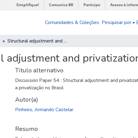
Simplifique!
Comunica BR
Participe
Acesso à infor
Comunidades & Coleções
Pesquisar por
Structural adjustment and privatization in Brasil
l adjustment and privatization
Titulo alternativo
Discussion Paper 54 : Structural adjustment and privatizati
a privatização no Brasil
Autor(a)
Pinheiro, Armando Castelar
Resumo