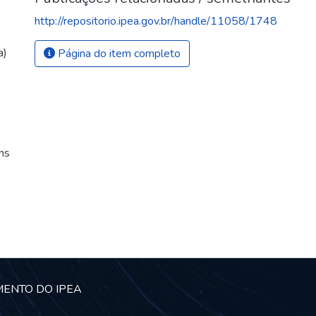
http://repositorio.ipea.gov.br/handle/11058/1748
a)
Página do item completo
ins
MENTO DO IPEA