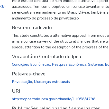
Este estudo constitui-se num enfoque alternativo a partir
KB)
auspiciosos. Tem como objetivo um conciso levantamento 
se encontram em andamento no Brasil. Dá-se, também, at
andamento do processo de privatização.
Resumo traduzido
This study constitutes a alternative approach from most au
aims a concise survey of the structural changes that are un
special attention to the description of the progress of the
Vocabulário Controlado do Ipea
Condições Econômicas. Pesquisa Econômica. Sistemas E
Palavras-chave
Privatização
,
Mudanças estruturais
URI
http://repositorio.ipea.gov.br/handle/11058/4798
Publicações relacionadas / semelhantes