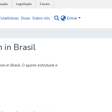
mação
Legislação
Canais
Estatísticas
Dicas
Sobre nós
Entrar
 in Brasil
on in Brasil
,
O ajuste estrutural e