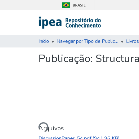
BRASIL
Início
Navegar por Tipo de Publicação
Livros
Publicação:
Structura
Carregando...
Arquivos
DiscussionPaper_54.pdf
(941.96 KB)