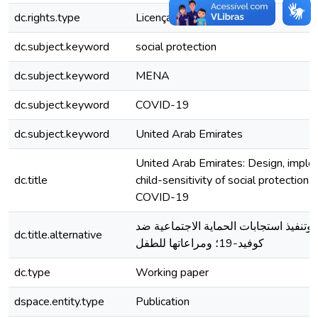
dc.rights.type
Licença total exclusiva
dc.subject.keyword
social protection
dc.subject.keyword
MENA
dc.subject.keyword
COVID-19
dc.subject.keyword
United Arab Emirates
United Arab Emirates: Design, imple
dc.title
child-sensitivity of social protection
COVID-19
 وتنفيذ استجابات الحماية الاجتماعية ضد
dc.title.alternative
كوفيد-19؛ ومراعاتها للطفل
dc.type
Working paper
dspace.entity.type
Publication