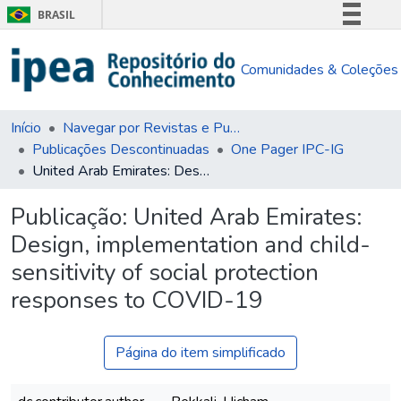
BRASIL
Simplifique!
Comunidades & Coleções
Comunica BR
Participe
Acesso à informação
Início
Navegar por Revistas e Publicações Seriadas
Publicações Descontinuadas
One Pager IPC-IG
Legislação
United Arab Emirates: Design, implementation and child-sensitivity of social protection responses to COVID-19
Canais
Publicação:
United Arab Emirates:
Design, implementation and child-
sensitivity of social protection
responses to COVID-19
Página do item simplificado