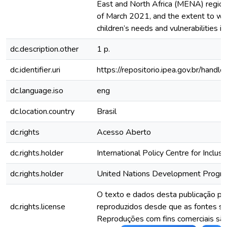
East and North Africa (MENA) region
of March 2021, and the extent to wh
children’s needs and vulnerabilities in
dc.description.other
1 p.
dc.identifier.uri
https://repositorio.ipea.gov.br/han
dc.language.iso
eng
dc.location.country
Brasil
dc.rights
Acesso Aberto
dc.rights.holder
International Policy Centre for Inclus
dc.rights.holder
United Nations Development Prog
O texto e dados desta publicação p
dc.rights.license
reproduzidos desde que as fontes se
Reproduções com fins comerciais são