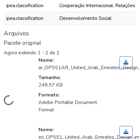
ipea.classification
Cooperação Internacional. Relações I
ipea.classification
Desenvolvimento Social
Arquivos
Pacote original
Agora exibindo
1 - 2 de 2
Nome:
ar_OP551AR_United_Arab_Emirates_Design_im
Tamanho:
248.57 KB
Formato:
Carregando...
Adobe Portable Document
Format
Nome:
en_OP551_United_Arab_Emirates_Design_imple