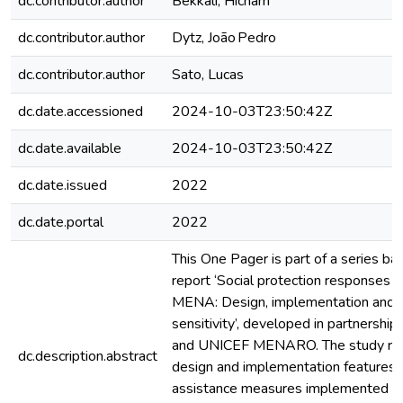
dc.contributor.author
Bekkali, Hicham
dc.contributor.author
Dytz, João Pedro
dc.contributor.author
Sato, Lucas
dc.date.accessioned
2024-10-03T23:50:42Z
dc.date.available
2024-10-03T23:50:42Z
dc.date.issued
2022
dc.date.portal
2022
This One Pager is part of a series ba
report ‘Social protection responses
MENA: Design, implementation and c
sensitivity’, developed in partnership
and UNICEF MENARO. The study re
dc.description.abstract
design and implementation features o
assistance measures implemented in