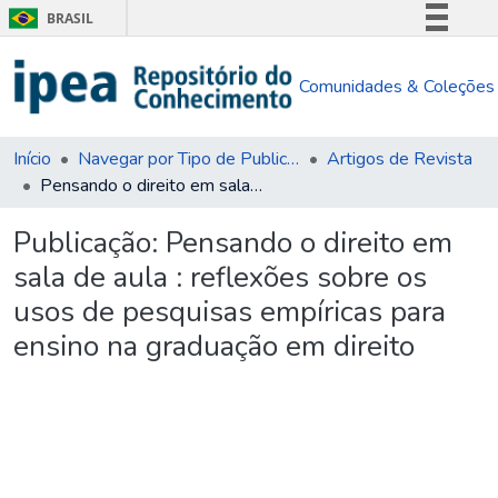
BRASIL
Simplifique!
Comunidades & Coleções
Comunica BR
Participe
Acesso à informação
Início
Navegar por Tipo de Publicação
Artigos de Revista
Pensando o direito em sala de aula : reflexões sobre os usos de pesquisas empíricas para ensino na graduação em direito
Legislação
Canais
Publicação:
Pensando o direito em
sala de aula : reflexões sobre os
usos de pesquisas empíricas para
ensino na graduação em direito