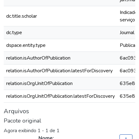
Indicado
dc.title.scholar
serviços
dc.type
Journal A
dspace.entity.type
Publicat
relation.isAuthorOfPublication
6ac093
relation.isAuthorOfPublication.latestForDiscovery
6ac093
relation.isOrgUnitOfPublication
635e8c
relation.isOrgUnitOfPublication.latestForDiscovery
635e8c
Arquivos
Pacote original
Agora exibindo
1 - 1 de 1
Nome: