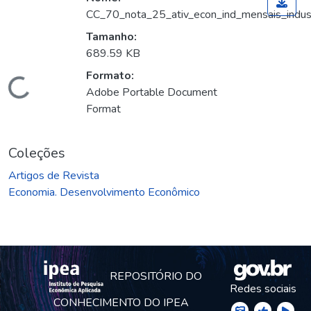
CC_70_nota_25_ativ_econ_ind_mensais_indust
Tamanho:
689.59 KB
Formato:
rregando...
Adobe Portable Document
Format
Coleções
Artigos de Revista
Economia. Desenvolvimento Econômico
REPOSITÓRIO DO
Redes sociais
CONHECIMENTO DO IPEA