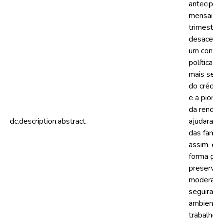
antecipa
mensais 
trimestr
desacele
um conte
política
mais sen
do crédi
e a pior
da renda
dc.description.abstract
ajudaram
das famí
assim, o
forma gr
preserva
moderad
seguiram
ambiente
trabalho