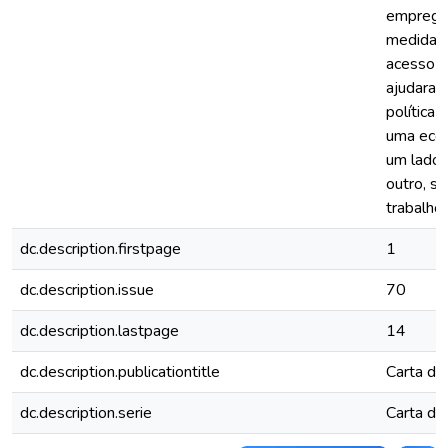
emprego 
medidas 
acesso a
ajudaram 
política
uma econ
um lado,
outro, s
trabalho
dc.description.firstpage
1
dc.description.issue
70
dc.description.lastpage
14
dc.description.publicationtitle
Carta de
dc.description.serie
Carta de