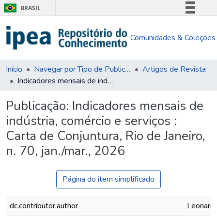
BRASIL
Simplifique!
Comunidades & Coleções
Comunica BR
Participe
Acesso à informação
Início
Navegar por Tipo de Publicação
Artigos de Revista
Indicadores mensais de indústria, comércio e serviços : Carta de Conjuntura, Rio de Janeiro, n. 70, jan./mar., 2026
Legislação
Canais
Publicação:
Indicadores mensais de
indústria, comércio e serviços :
Carta de Conjuntura, Rio de Janeiro,
n. 70, jan./mar., 2026
Página do item simplificado
dc.contributor.author
Leonardo