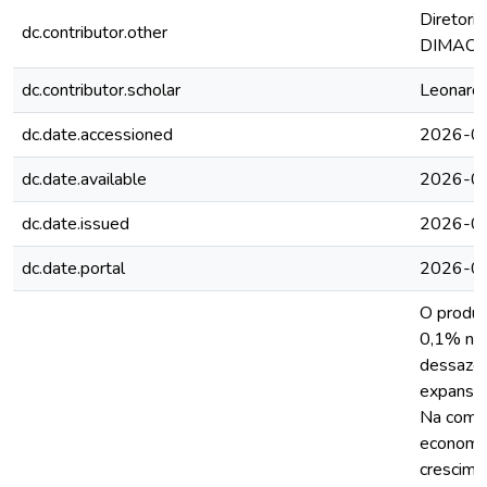
Diretori
dc.contributor.other
DIMAC
dc.contributor.scholar
Leonardo
dc.date.accessioned
2026-0
dc.date.available
2026-0
dc.date.issued
2026-0
dc.date.portal
2026-0
O produto
0,1% no 
dessazon
expansão
Na comp
economia
crescime