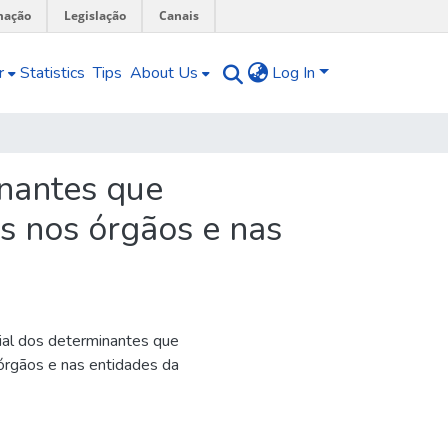
mação
Legislação
Canais
r
Statistics
Tips
About Us
Log In
nantes que
os nos órgãos e nas
ial dos determinantes que
 órgãos e nas entidades da