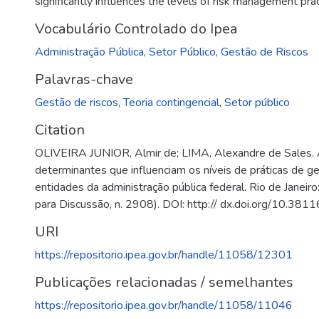
significantly influences the levels of risk management prac
Vocabulário Controlado do Ipea
Administração Pública
,
Setor Público
,
Gestão de Riscos
Palavras-chave
Gestão de riscos
,
Teoria contingencial
,
Setor público
Citation
OLIVEIRA JUNIOR, Almir de; LIMA, Alexandre de Sales. 
determinantes que influenciam os níveis de práticas de g
entidades da administração pública federal. Rio de Janeiro: 
para Discussão, n. 2908). DOI: http:// dx.doi.org/10.381
URI
https://repositorio.ipea.gov.br/handle/11058/12301
Publicações relacionadas / semelhantes
https://repositorio.ipea.gov.br/handle/11058/11046