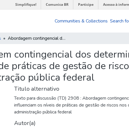
Simplifique!
Comunica BR
Participe
Acesso à infor
Communities & Collections
Search fo
s
Abordagem contingencial dos determinantes que influenciam os níveis de práticas de gestão de riscos nos órgãos e nas entidades da administração pública federal
m contingencial dos determi
 de práticas de gestão de risc
ração pública federal
Titulo alternativo
Texto para discussão (TD) 2908 : Abordagem contingenc
influenciam os níveis de práticas de gestão de riscos nos
administração pública federal
Autor(a)