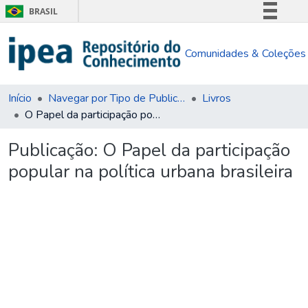
BRASIL
Simplifique!
Comunidades & Coleções
Comunica BR
Participe
Acesso à informação
Início
Navegar por Tipo de Publicação
Livros
O Papel da participação popular na política urbana brasileira
Legislação
Canais
Publicação:
O Papel da participação
popular na política urbana brasileira