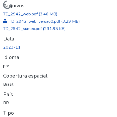
Carregando...
Arquivos
TD_2942_web.pdf
(3.46 MB)
TD_2942_web_versao0.pdf
(3.29 MB)
TD_2942_sumex.pdf
(231.98 KB)
Data
2023-11
Idioma
por
Cobertura espacial
Brasil
País
BR
Tipo