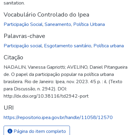
sanitation.
Vocabulário Controlado do Ipea
Participação Social
,
Saneamento
,
Política Urbana
Palavras-chave
Participação social
,
Esgotamento sanitário
,
Política urbana
Citação
NADALIN, Vanessa Gapriotti; AVELINO, Daniel Pitangueira
de. O papel da participação popular na política urbana
brasileira. Rio de Janeiro: Ipea, nov. 2023. 45 p. : il. (Texto
para Discussão, n. 2942). DOI:
http://dx.doi.org/10.38116/td2942-port
URI
https://repositorio.ipea.gov.br/handle/11058/12570
Página do item completo