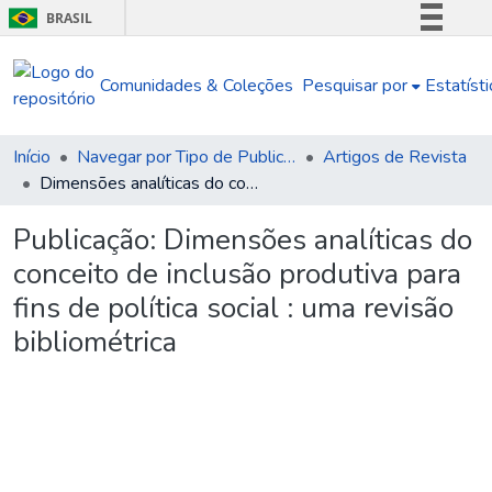
BRASIL
Simplifique!
Comunidades & Coleções
Pesquisar por
Estatísti
Comunica BR
Participe
Acesso à informação
Início
Navegar por Tipo de Publicação
Artigos de Revista
Dimensões analíticas do conceito de inclusão produtiva para fins de política social : uma revisão bibliométrica
Legislação
Canais
Publicação:
Dimensões analíticas do
conceito de inclusão produtiva para
fins de política social : uma revisão
bibliométrica