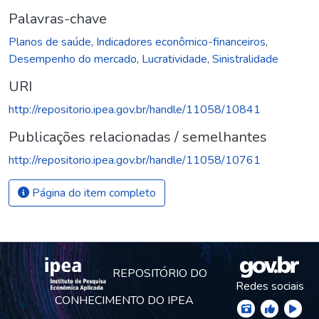
Palavras-chave
Planos de saúde
,
Indicadores econômico-financeiros
,
Desempenho do mercado
,
Lucratividade
,
Sinistralidade
URI
http://repositorio.ipea.gov.br/handle/11058/10841
Publicações relacionadas / semelhantes
http://repositorio.ipea.gov.br/handle/11058/10761
Página do item completo
REPOSITÓRIO DO
Redes sociais
CONHECIMENTO DO IPEA