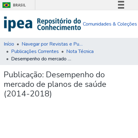
BRASIL
Simplifique!
Comunidades & Coleções
Comunica BR
Participe
Acesso à informação
Início
Navegar por Revistas e Publicações Seriadas
Publicações Correntes
Nota Técnica
Legislação
Desempenho do mercado de planos de saúde (2014-2018)
Canais
Publicação:
Desempenho do
mercado de planos de saúde
(2014-2018)