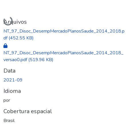
Carregando...
Arquivos
NT_97_Disoc_DesempMercadoPlanosSaude_2014_2018.p
df
(452.55 KB)
NT_97_Disoc_DesempMercadoPlanosSaude_2014_2018_
versao0.pdf
(519.96 KB)
Data
2021-09
Idioma
por
Cobertura espacial
Brasil