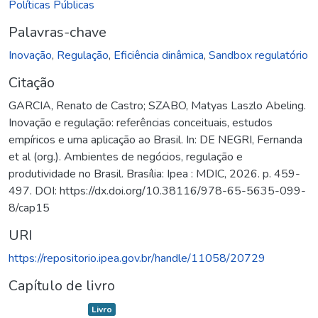
Políticas Públicas
Palavras-chave
Inovação
,
Regulação
,
Eficiência dinâmica
,
Sandbox regulatório
Citação
GARCIA, Renato de Castro; SZABO, Matyas Laszlo Abeling.
Inovação e regulação: referências conceituais, estudos
empíricos e uma aplicação ao Brasil. In: DE NEGRI, Fernanda
et al (org.). Ambientes de negócios, regulação e
produtividade no Brasil. Brasília: Ipea : MDIC, 2026. p. 459-
497. DOI: https://dx.doi.org/10.38116/978-65-5635-099-
8/cap15
URI
https://repositorio.ipea.gov.br/handle/11058/20729
Capítulo de livro
Item type:
,
Livro