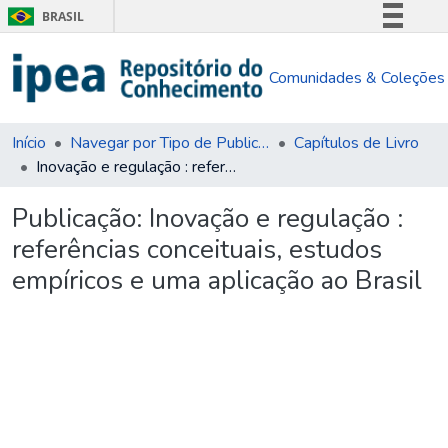
BRASIL
Simplifique!
Comunidades & Coleções
Comunica BR
Participe
Acesso à informação
Início
Navegar por Tipo de Publicação
Capítulos de Livro
Inovação e regulação : referências conceituais, estudos empíricos e uma aplicação ao Brasil
Legislação
Canais
Publicação:
Inovação e regulação :
referências conceituais, estudos
empíricos e uma aplicação ao Brasil