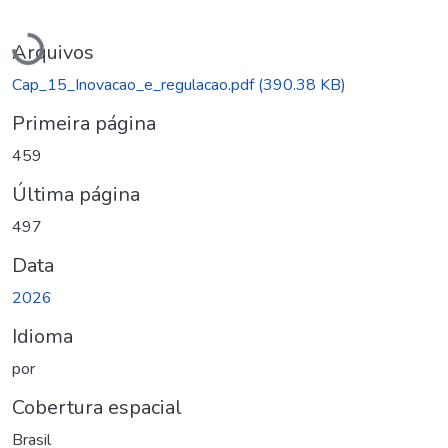
Carregando...
Arquivos
Cap_15_Inovacao_e_regulacao.pdf
(390.38 KB)
Primeira página
459
Última página
497
Data
2026
Idioma
por
Cobertura espacial
Brasil